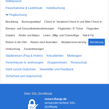
Hilfebereich
Pauschalreise & Lastminute
Hotelbuchung
Flugbuchung
Bezahlung
Buchungsablauf
Check-in: Vorabend Check-in und Web-Check-in
Einreise- und Gesundheitsbestimmungen
Flugtickets / E-Ticket
Flugzeiten
Gepäck
Kinder und Babys
Linien-, Billig- und Charterflüge
Rail & Fly
Reisen in die USA
Reisen nach Australien
Sitzplatzreservierung
Stornierung
Umbuchung
Zusatzleistungen
Städtereisen (Flug & Hotels)
Kreuzfahrten
Mietwagen
Ferienhäuser & -wohnungen
Gruppenreisen
Reiseschutz
Geld-zurück-Gutschein
Newsletter und Feedback
Sicherheit und Datenschutz
Über SSL-Zertifikate
reisen.fluege.de
verwendet sichere SSL-
Zertifikate