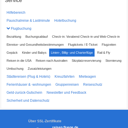
Service
Hilfebereich
Pauschalreise & Lastminute
Hotelbuchung
Flugbuchung
Bezahlung
Buchungsablauf
Check-in: Vorabend Check-in und Web-Check-in
Einreise- und Gesundheitsbestimmungen
Flugtickets / E-Ticket
Flugzeiten
Gepäck
Kinder und Babys
Linien-, Billig- und Charterflüge
Rail & Fly
Reisen in die USA
Reisen nach Australien
Sitzplatzreservierung
Stornierung
Umbuchung
Zusatzleistungen
Städtereisen (Flug & Hotels)
Kreuzfahrten
Mietwagen
Ferienhäuser & -wohnungen
Gruppenreisen
Reiseschutz
Geld-zurück-Gutschein
Newsletter und Feedback
Sicherheit und Datenschutz
Über SSL-Zertifikate
reisen.fluege.de