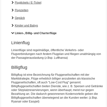
Flugtickets / E-Ticket
Flugzeiten
Gepäck
Kinder und Babys
Linien-, Billig- und Charterflüge
Linienflug
Linienflüge sind regelmäßige, öffentliche Verkehrs- oder
Flugverbindungen nach festem Flugplan und fliegen unabhängig von
der Passagierauslastung (z.Bsp. Lufthansa)
Billigflug
Billigflug ist eine Bezeichnung für Fluggesellschaften mit der
Marktstrategie, Flüge erheblich billiger anzubieten als klassische
Fluggesellschaften, oft auch "Low-Cost Flug" genannt.
Billigfluggesellschaften bieten Dienste, wie z. B. Speisen und Getränke
oder Sitzplatzreservierungen, wenn überhaupt, meist nur gegen
Bezahlung an. Die dadurch gewonnenen Kostenvorteile geben die
Billigfluggesellschaften überwiegend an die Kunden weiter. (z.Bsp.
Ryanair oder Easyjet)