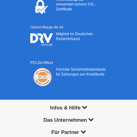
verwendet sichere SSL-
Zertifikate
reisen.fluege.de ist
Mitglied im Deutschen
ReiseVerband
PCI Zertifikat
Höchste Sicherheitsstandards
für Zahlungen per Kreditkarte
Infos & Hilfe
Das Unternehmen
Für Partner