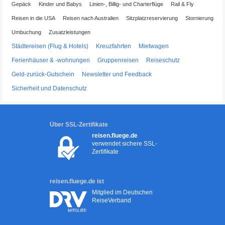
Gepäck
Kinder und Babys
Linien-, Billig- und Charterflüge
Rail & Fly
Reisen in die USA
Reisen nach Australien
Sitzplatzreservierung
Stornierung
Umbuchung
Zusatzleistungen
Städtereisen (Flug & Hotels)
Kreuzfahrten
Mietwagen
Ferienhäuser & -wohnungen
Gruppenreisen
Reiseschutz
Geld-zurück-Gutschein
Newsletter und Feedback
Sicherheit und Datenschutz
Über SSL-Zertifikate
reisen.fluege.de
verwendet sichere SSL-
Zertifikate
reisen.fluege.de ist
Mitglied im Deutschen
ReiseVerband