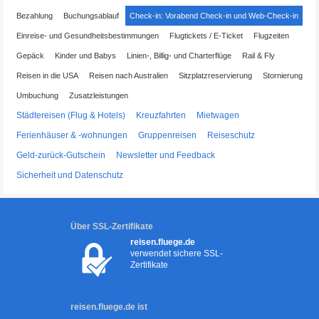
Bezahlung
Buchungsablauf
Check-in: Vorabend Check-in und Web-Check-in
Einreise- und Gesundheitsbestimmungen
Flugtickets / E-Ticket
Flugzeiten
Gepäck
Kinder und Babys
Linien-, Billig- und Charterflüge
Rail & Fly
Reisen in die USA
Reisen nach Australien
Sitzplatzreservierung
Stornierung
Umbuchung
Zusatzleistungen
Städtereisen (Flug & Hotels)
Kreuzfahrten
Mietwagen
Ferienhäuser & -wohnungen
Gruppenreisen
Reiseschutz
Geld-zurück-Gutschein
Newsletter und Feedback
Sicherheit und Datenschutz
Über SSL-Zertifikate
reisen.fluege.de
verwendet sichere SSL-
Zertifikate
reisen.fluege.de ist