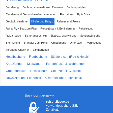
Pauschalreise & Lastminute
Bezahlung
Buchung von mehreren Zimmern
Buchungsablauf
Einreise- und Gesundheitsbestimmungen
Flugzeiten
Fly & Drive
Gepäckmitnahme
Kinder und Babys
Rabatte und Preise
Rail & Fly / Zug zum Flug
Reisegäste mit Behinderung
Reiseleitung
Reklamation
Sicherungsschein
Sitzplatzreservierung
Sonderwünsche
Stornierung
Transfer zum Hotel
Umbuchung
Unterlagen
Verpflegung
Vorabend Check in
Zimmertypen
Hotelbuchung
Flugbuchung
Städtereisen (Flug & Hotels)
Kreuzfahrten
Mietwagen
Ferienhäuser & -wohnungen
Gruppenreisen
Reiseschutz
Geld-zurück-Gutschein
Newsletter und Feedback
Sicherheit und Datenschutz
Über SSL-Zertifikate
reisen.fluege.de
verwendet sichere SSL-
Zertifikate