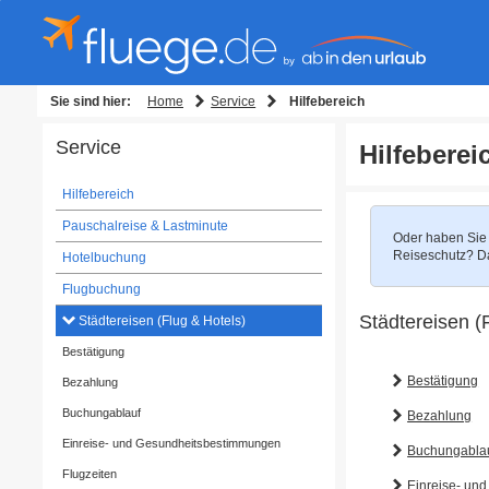
Home
Service
Sie sind hier:
Hilfebereich
Service
Hilfeberei
Hilfebereich
Pauschalreise & Lastminute
Oder haben Sie 
Reiseschutz? D
Hotelbuchung
Flugbuchung
Städtereisen (
Städtereisen (Flug & Hotels)
Bestätigung
Bestätigung
Bezahlung
Buchungablauf
Bezahlung
Einreise- und Gesundheitsbestimmungen
Buchungabla
Flugzeiten
Einreise- un