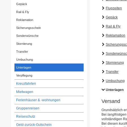
Gepäck
Flugzeiten
Rail & Fly
Gepäck
Reklamation
Rail & Fly
Sicherungsschein
Reklamation
Sonderwünsche
Stornierung
Sicherungssc
Transfer
Sonderwüns
Umbuchung
Stornierung
Unterlagen
Transfer
Verpflegung
Umbuchung
Kreuzfahrten
Unterlagen
Mietwagen
Ferienhäuser & -wohnungen
Versand
Gruppenreisen
Grundsätzlich e
Bei
langfristig
Reiseschutz
vollständigen Re
Bei diesen
kurzf
Geld-zurück-Gutschein