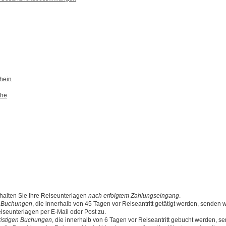
hein
che
rhalten Sie Ihre Reiseunterlagen
nach erfolgtem Zahlungseingang
.
en Buchungen
, die innerhalb von 45 Tagen vor Reiseantritt getätigt werden, senden w
iseunterlagen per E-Mail oder Post zu.
ristigen Buchungen
, die innerhalb von 6 Tagen vor Reiseantritt gebucht werden, s