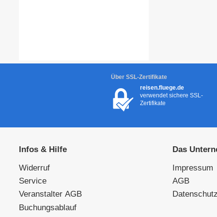
Über SSL-Zertifikate
reisen.fluege.de
verwendet sichere SSL-
Zertifikate
Infos & Hilfe
Das Unter
Widerruf
Impressum
Service
AGB
Veranstalter AGB
Datenschut
Buchungsablauf