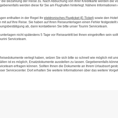
r die Bezahlung der Reise zu. Nach Abbuchung von Ihrer Kreditkarte werden die v
egebenenfalls werden diese für Sie am Flughafen hinterlegt. Nähere Informatione
gen enthalten in der Regel Ihr
elektronisches Flugticket (E-Ticket)
sowie den Hotel
 mit auf Ihre Reise. Sie haben auf Ihren Reiseunterlagen einen Fehler festgestel
ungsbestätigung ab, dann kontaktieren Sie bitte unser Tourini Serviceteam.
nterlagen nicht spätestens 5 Tage vor Reiseantritt bei Ihnen eingetroffen sein sollt
urini Serviceteam.
 Reisedokumente verlegt haben, setzen Sie sich bitte so schnell wie möglich mit u
ällen ist es möglich, Ersatzdokumente ausstellen zu lassen. Gegebenenfalls könne
viceteam erfragen können. Sollten Ihnen die Dokumente an Ihrem Urlaubsort gesto
er Servicecenter. Dort erhalten Sie weitere Informationen über das weitere Vorge